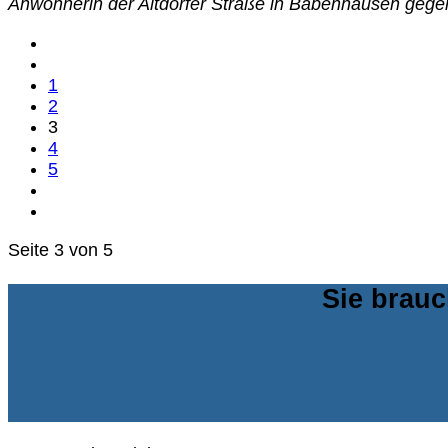
Anwohnerin der Altdörfer Straße in Babenhausen ge
1
2
3
4
5
Seite 3 von 5
Sie brauc