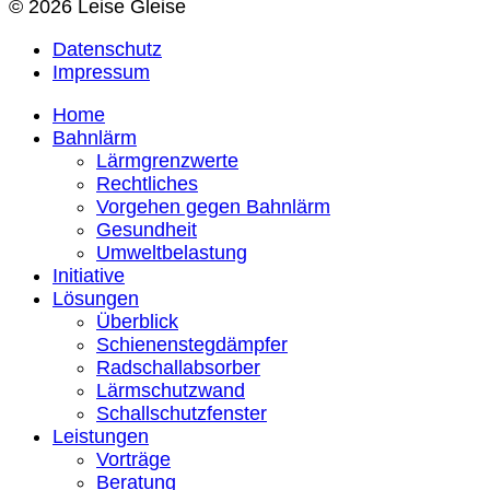
© 2026 Leise Gleise
Datenschutz
Impressum
Home
Bahnlärm
Lärmgrenzwerte
Rechtliches
Vorgehen gegen Bahnlärm
Gesundheit
Umweltbelastung
Initiative
Lösungen
Überblick
Schienenstegdämpfer
Radschallabsorber
Lärmschutzwand
Schallschutzfenster
Leistungen
Vorträge
Beratung