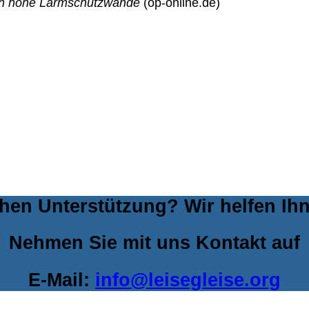
gen hohe Lärmschutzwände
(op-online.de)
hen Unterstützung? Wir helfen Ih
Nehmen Sie mit uns Kontakt auf
E-Mail:
info@leisegleise.org