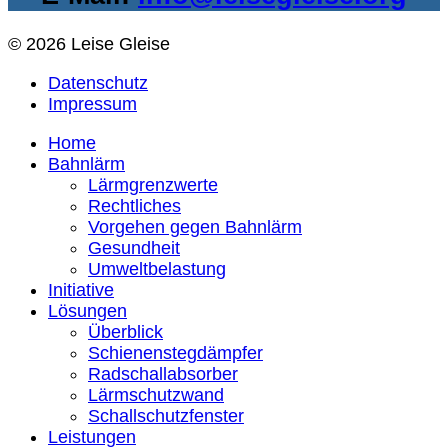
© 2026 Leise Gleise
Datenschutz
Impressum
Home
Bahnlärm
Lärmgrenzwerte
Rechtliches
Vorgehen gegen Bahnlärm
Gesundheit
Umweltbelastung
Initiative
Lösungen
Überblick
Schienenstegdämpfer
Radschallabsorber
Lärmschutzwand
Schallschutzfenster
Leistungen