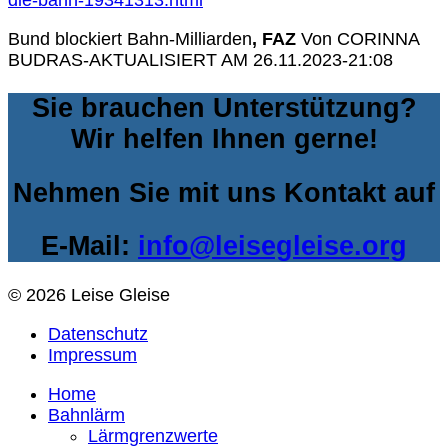
die-bahn-19341313.html
Bund blockiert Bahn-Milliarden
, FAZ
Von CORINNA
BUDRAS-AKTUALISIERT AM 26.11.2023-21:08
Sie brauchen Unterstützung?
Wir helfen Ihnen gerne!
Nehmen Sie mit uns Kontakt auf
E-Mail:
info@leisegleise.org
© 2026 Leise Gleise
Datenschutz
Impressum
Home
Bahnlärm
Lärmgrenzwerte