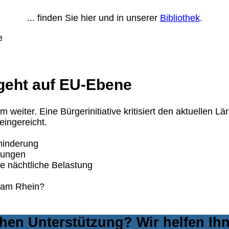
... finden Sie hier und in unserer
Bibliothek
.
e geht auf EU-Ebene
ärm weiter. Eine Bürgerinitiative kritisiert den aktuelle
ingereicht.
minderung
lungen
 nächtliche Belastung
tz am Rhein?
hen Unterstützung? Wir helfen Ih