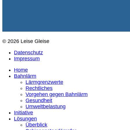
© 2026 Leise Gleise
Datenschutz
Impressum
Home
Bahnlärm
Lärmgrenzwerte
Rechtliches
Vorgehen gegen Bahnlärm
Gesundheit
Umweltbelastung
Initiative
Lösungen
Überblick