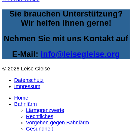
Sie brauchen Unterstützung?
Wir helfen Ihnen gerne!
Nehmen Sie mit uns Kontakt auf
E-Mail:
info@leisegleise.org
© 2026 Leise Gleise
Datenschutz
Impressum
Home
Bahnlärm
Lärmgrenzwerte
Rechtliches
Vorgehen gegen Bahnlärm
Gesundheit